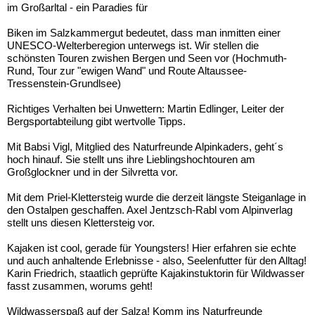
im Großarltal - ein Paradies für
Biken im Salzkammergut bedeutet, dass man inmitten einer
UNESCO-Welterberegion unterwegs ist. Wir stellen die
schönsten Touren zwishen Bergen und Seen vor (Hochmuth-
Rund, Tour zur "ewigen Wand" und Route Altaussee-
Tressenstein-Grundlsee)
Richtiges Verhalten bei Unwettern: Martin Edlinger, Leiter der
Bergsportabteilung gibt wertvolle Tipps.
Mit Babsi Vigl, Mitglied des Naturfreunde Alpinkaders, geht´s
hoch hinauf. Sie stellt uns ihre Lieblingshochtouren am
Großglockner und in der Silvretta vor.
Mit dem Priel-Klettersteig wurde die derzeit längste Steiganlage in
den Ostalpen geschaffen. Axel Jentzsch-Rabl vom Alpinverlag
stellt uns diesen Klettersteig vor.
Kajaken ist cool, gerade für Youngsters! Hier erfahren sie echte
und auch anhaltende Erlebnisse - also, Seelenfutter für den Alltag!
Karin Friedrich, staatlich geprüfte Kajakinstuktorin für Wildwasser
fasst zusammen, worums geht!
Wildwasserspaß auf der Salza! Komm ins Naturfreunde