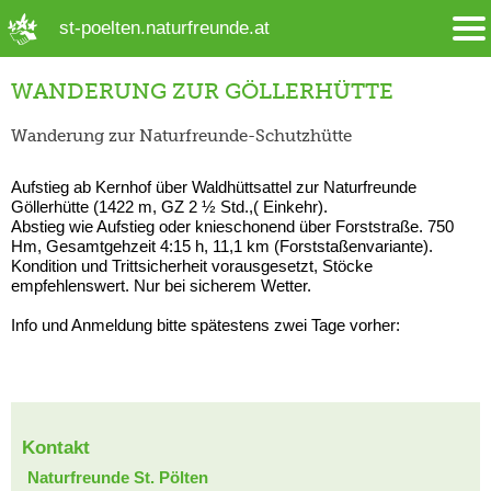
➜ Hauptregion der Seite anspringen
st-poelten.naturfreunde.at
WANDERUNG ZUR GÖLLERHÜTTE
Wanderung zur Naturfreunde-Schutzhütte
Aufstieg ab Kernhof über Waldhüttsattel zur Naturfreunde
Göllerhütte (1422 m, GZ 2 ½ Std.,( Einkehr).
Abstieg wie Aufstieg oder knieschonend über Forststraße. 750
Hm, Gesamtgehzeit 4:15 h, 11,1 km (Forststaßenvariante).
Kondition und Trittsicherheit vorausgesetzt, Stöcke
empfehlenswert. Nur bei sicherem Wetter.
Info und Anmeldung bitte spätestens zwei Tage vorher:
Kontakt
Naturfreunde St. Pölten