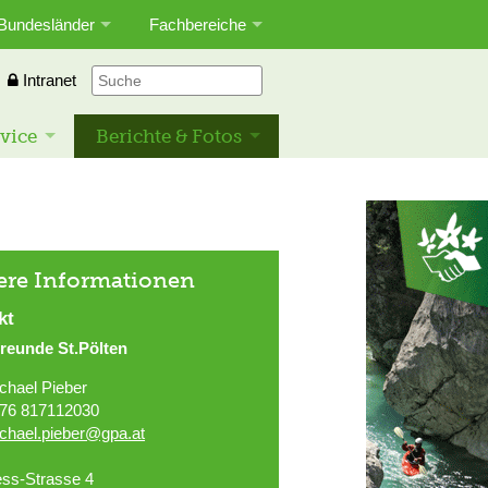
Bundesländer
Fachbereiche
Intranet
vice
Berichte & Fotos
ere Informationen
kt
reunde St.Pölten
chael Pieber
76 817112030
chael.pieber@gpa.at
ss-Strasse 4