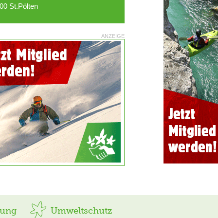
00 St.Pölten
ANZEIGE
rung
Umweltschutz