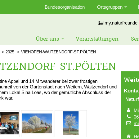
Bundesorganisation
Ortsgruppen
my.naturfreunde
Über uns
Veranstaltungen
Ser
2025
VIEHOFEN-WAITZENDORF-ST.PÖLTEN
TZENDORF-ST.PÖLTEN
Weit
ine Appel und 14 Mitwanderer bei zwar frostigen
reif von der Gartenstadt nach Weitern, Waitzendorf und
Konta
hem Lokal Sina Loas, wo der gemütliche Abschluss der
nk war.
Naturf
Mi
06
mi
He