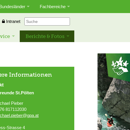
Bundesländer
Fachbereiche
Intranet
vice
Berichte & Fotos
ere Informationen
kt
reunde St.Pölten
chael Pieber
76 817112030
chael.pieber@gpa.at
ss-Strasse 4