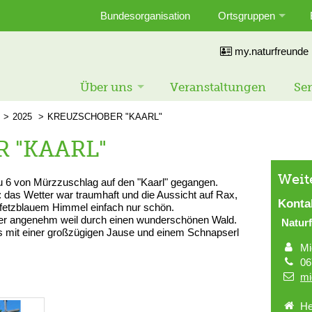
Bundesorganisation
Ortsgruppen
my.naturfreunde
Über uns
Veranstaltungen
Ser
2025
KREUZSCHOBER "KAARL"
 "KAARL"
Weit
u 6 von Mürzzuschlag auf den "Kaarl" gegangen.
: das Wetter war traumhaft und die Aussicht auf Rax,
Konta
 fetzblauem Himmel einfach nur schön.
aber angenehm weil durch einen wunderschönen Wald.
Naturf
ns mit einer großzügigen Jause und einem Schnapserl
Mi
06
mi
He