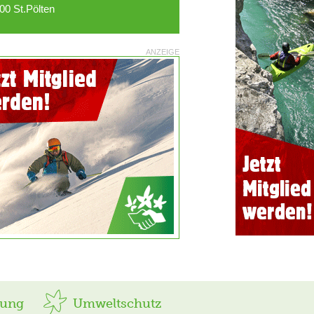
00 St.Pölten
ANZEIGE
rung
Umweltschutz