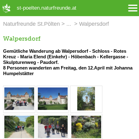
➜ Hauptregion der Seite anspringen
st-poelten.naturfreunde.at
Naturfreunde St.Pölten
Walpersdorf
Walpersdorf
Gemütliche Wanderung ab Walpersdorf - Schloss - Rotes
Kreuz - Maria Elend (Einkehr) - Höbenbach - Kellergasse -
Skulpturenweg - Paudorf.
8 Personen wanderten am Freitag, den 12.April mit Johanna
Humpelstätter