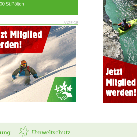
00 St.Pölten
ANZEIGE
rung
Umweltschutz