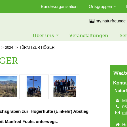
Bundesorganisation
Ortsgruppen
my.naturfreunde
Über uns
Veranstaltungen
Ser
2024
TÜRNITZER HÖGER
GER
Weit
Konta
Naturf
Mi
06
chsgraben zur Högerhütte (Einkehr) Abstieg
mi
it Manfred Fuchs unterwegs.
He