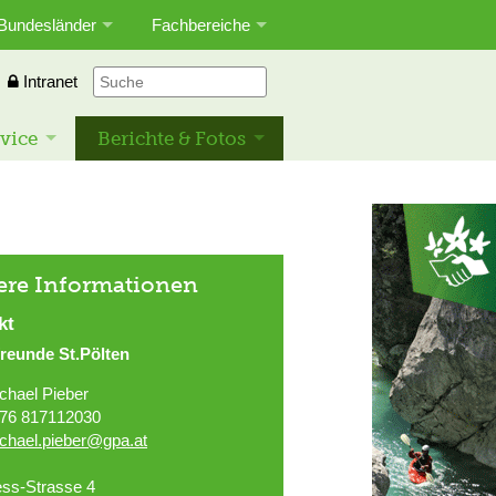
Bundesländer
Fachbereiche
Intranet
vice
Berichte & Fotos
ere Informationen
kt
reunde St.Pölten
chael Pieber
76 817112030
chael.pieber@gpa.at
ss-Strasse 4