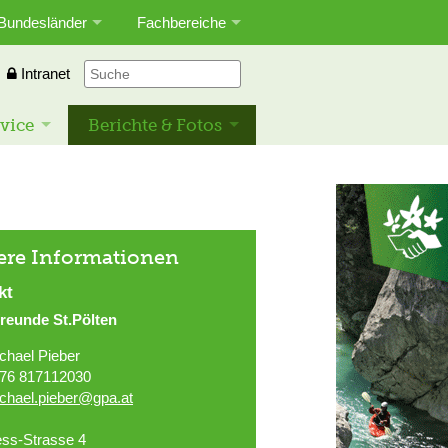
Bundesländer
Fachbereiche
Intranet
vice
Berichte & Fotos
ere Informationen
kt
reunde St.Pölten
chael Pieber
76 817112030
chael.pieber@gpa.at
ss-Strasse 4