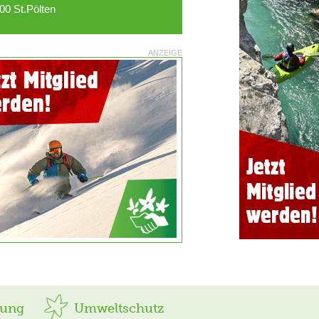
00 St.Pölten
ANZEIGE
rung
Umweltschutz