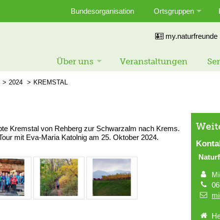
Bundesorganisation
Ortsgruppen
my.naturfreunde
Über uns
Veranstaltungen
Ser
2024
KREMSTAL
Weit
rbte Kremstal von Rehberg zur Schwarzalm nach Krems.
our mit Eva-Maria Katolnig am 25. Oktober 2024.
Konta
Naturf
Mi
06
mi
He