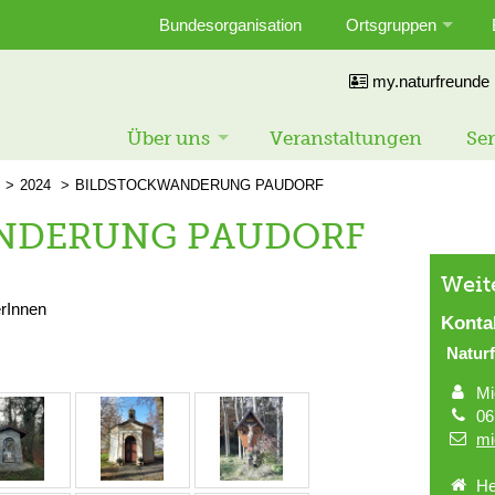
Bundesorganisation
Ortsgruppen
my.naturfreunde
Über uns
Veranstaltungen
Ser
2024
BILDSTOCKWANDERUNG PAUDORF
NDERUNG PAUDORF
Weit
rInnen
Konta
Naturf
Mi
06
mi
He