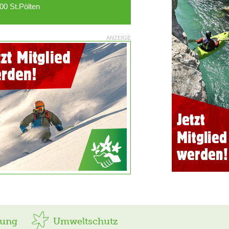
00 St.Pölten
ANZEIGE
rung
Umweltschutz