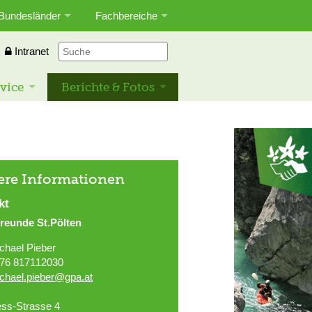
Bundesländer
Fachbereiche
Intranet
vice
Berichte & Fotos
ere Informationen
kt
reunde St.Pölten
chael Pieber
76 817112030
chael.pieber@gpa.at
ss-Strasse 4