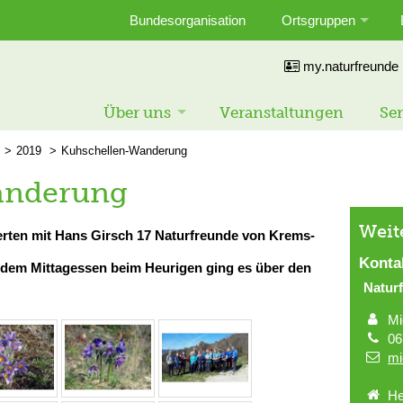
Bundesorganisation
Ortsgruppen
my.naturfreunde
Über uns
Veranstaltungen
Ser
2019
Kuhschellen-Wanderung
anderung
Weit
rten mit Hans Girsch 17 Naturfreunde von Krems-
Konta
 dem Mittagessen beim Heurigen ging es über den
Naturf
Mi
06
mi
He