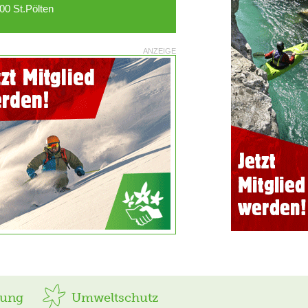
00 St.Pölten
ANZEIGE
rung
Umweltschutz