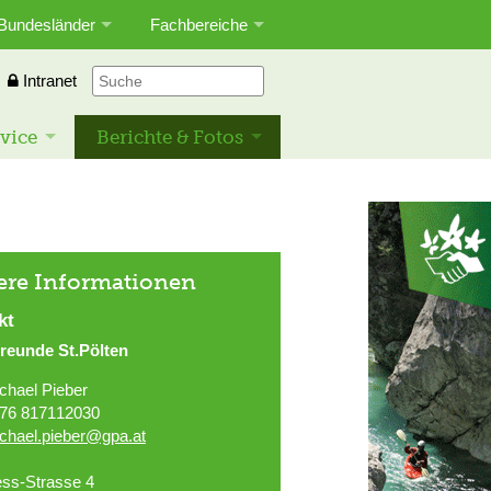
Bundesländer
Fachbereiche
Intranet
vice
Berichte & Fotos
ere Informationen
kt
reunde St.Pölten
chael Pieber
76 817112030
chael.pieber@gpa.at
ss-Strasse 4