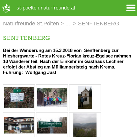
➜ Hauptregion der Seite anspringen
st-poelten.naturfreunde.at
Naturfreunde St.Pölten
SENFTENBERG
SENFTENBERG
Bei der Wanderung am 15.3.2018 von Senftenberg zur
Hiesbergwarte - Rotes Kreuz-Florianikreuz-Egelsee nahmen
10 Wanderer teil. Nach der Einkehr im Gasthaus Lechner
erfolgt der Abstieg am Mülliamperlsteig nach Krems.
Führung: Wolfgang Just