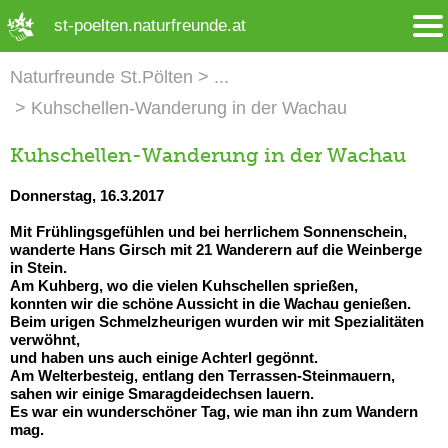
➜ Hauptregion der Seite anspringen
st-poelten.naturfreunde.at
Naturfreunde St.Pölten
Kuhschellen-Wanderung in der Wachau
Kuhschellen-Wanderung in der Wachau
Donnerstag, 16.3.2017
Mit Frühlingsgefühlen und bei herrlichem Sonnenschein,
wanderte Hans Girsch mit 21 Wanderern auf die Weinberge
in Stein.
Am Kuhberg, wo die vielen Kuhschellen sprießen,
konnten wir die schöne Aussicht in die Wachau genießen.
Beim urigen Schmelzheurigen wurden wir mit Spezialitäten
verwöhnt,
und haben uns auch einige Achterl gegönnt.
Am Welterbesteig, entlang den Terrassen-Steinmauern,
sahen wir einige Smaragdeidechsen lauern.
Es war ein wunderschöner Tag, wie man ihn zum Wandern
mag.