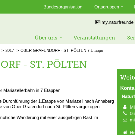
Bundesorganisation
Ortsgruppen
my.naturfreunde
Über uns
Veranstaltungen
Ser
2017
OBER GRAFENDORF - ST. PÖLTEN 7.Etappe
RF - ST. PÖLTEN
Weit
Konta
er Mariazellerbahn in 7 Etappen
Naturf
ie Durchführung der 1.Etappe von Mariazell nach Annaberg
pe von Ober Grafendorf nach St. Pölten vorgezogen.
Mi
06
mütliche Wanderung mit einer ausgiebigen Rast im
mi
He