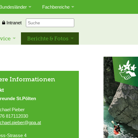
Bundesländer
Fachbereiche
Intranet
vice
Berichte & Fotos
ere Informationen
kt
reunde St.Pölten
chael Pieber
76 817112030
chael.pieber@gpa.at
ss-Strasse 4