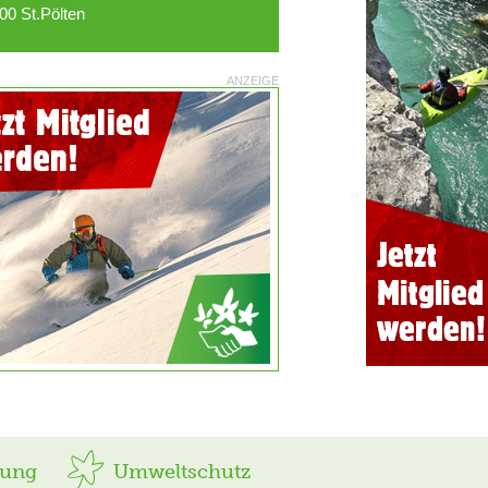
00 St.Pölten
ANZEIGE
rung
Umweltschutz