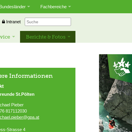
Bundesländer
Fachbereiche
Intranet
vice
Berichte & Fotos
ere Informationen
kt
reunde St.Pölten
chael Pieber
76 817112030
chael.pieber@gpa.at
ss-Strasse 4