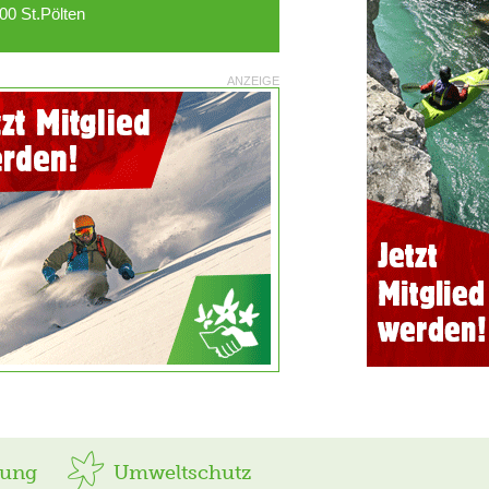
00 St.Pölten
ANZEIGE
rung
Umweltschutz