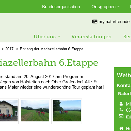
Bundesorganisation
Ortsgruppen
my.naturfreunde
Über uns
Veranstaltungen
Ser
2017
Entlang der Mariazellerbahn 6.Etappe
iazellerbahn 6.Etappe
Weit
es stand am 20. August 2017 am Programm.
Wegen von Hofstetten nach Ober Grafendorf. Alle 9
Konta
ns Maier wieder eine wunderschöne Tour geplant hat !
Naturf
Mi
06
mi
He